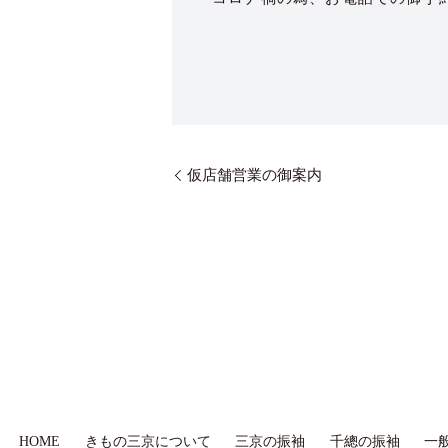
仮店舗営業の御案内
HOME
きもの三京について
三京の振袖
千總の振袖
一